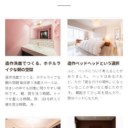
造作洗面でつくる、ホテルラ
造作ベッドヘッドという選択
イクな朝の空間
ふと、ベッドについて考えることが
ありました。 ベッドはあるけれ
造作洗面でつくる、ホテルライクな
ど、ただ「寝るだけの場所」になっ
朝の空間 毎日使う洗面スペースは、
ていることが多いなと感じたので
住まいの中でも印象に残りやすい場
す。 朝起きて少し本を読んだり、
所です。 朝、顔を洗う時間。メイ
夜はベッドにもたれ…
クを整える時間。夜、1日を終えて
鏡を見る時間。 洗…