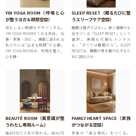
YIN YOGA ROOM（呼吸と心
SLEEP RESET（眠るたびに整
が整うヨガ＆瞑想空間）
うスリープケア空間）
何もしない時間をデザインする。
睡眠は贅沢ではない。美と健康の土
YIN YOGA ROOMがくれる余白。 仕
台をつくる「SLEEP RESET」という
事・家事・SNS…。情報に追われる
選択。 美肌も代謝もメンタル
私たちには“止まる時間”が必要。
も、“すべては睡眠から”。SLEEP
YIN YOGA ROOMは、呼吸を整え、
RESETは、睡眠の質を最大化するた
心を静…
めに設計され…
BEAUTÉ ROOM（美意識が整
FAMILY HEART SPACE（家族
うわたし専用ルーム）
がつながる空間）
毎日5分で人生が変わる。BEAUTÉ
家族の「帰る場所」をつくる。