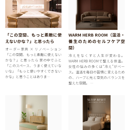
「この空間、もっと素敵に使
WARM HERB ROOM（温活・
えないかな？」と思ったら
養生のためのセルフケア空
間）
オーダー家具 × リノベーション
「この空間、もっと素敵に使えない
冷えをなくすと人生が変わる。
かな？」と思ったら 家の中でふと
WARM HERB ROOMで整える体温。
「このスペース、うまく使えていな
女性の悩みの多くは“冷え”がベー
いな」「もっと使いやすくできない
ス。温活を毎日の習慣に変えるため
かな」と思うことはありま…
の、ハーブと光と空気のバランスを
整えた空間。 …