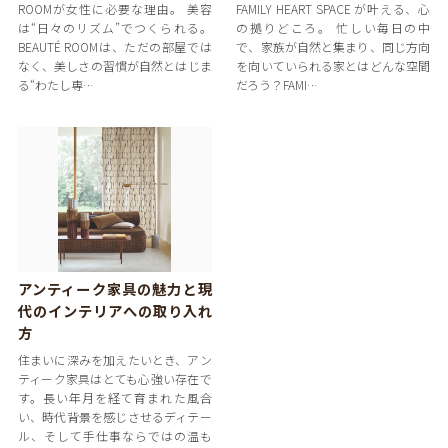
ROOMが女性に必要な理由。 美容
FAMILY HEART SPACE が叶える、心
は“日々のリズム”でつくられる。
の拠りどころ。 忙しい毎日の中
BEAUTÉ ROOMは、ただの部屋では
で、家族が自然と集まり、同じ方向
なく、美しさの習慣が自然とはじま
を向いていられる家とはどんな空間
る“わたし専…
だろう？FAMI…
アンティーク家具の魅力と現
代のインテリアへの取り入れ
方
住まいに深みを加えたいとき、アン
ティーク家具はとても心強い存在で
す。長い年月を経て育まれた風合
い、時代背景を感じさせるディテー
ル、そして手仕事ならではの温も